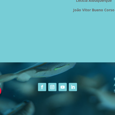
Leticia Albuquerque
João Vitor Bueno Corso